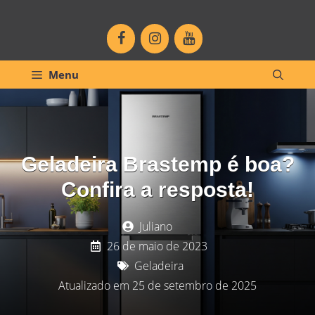
Pular
para
o
conteúdo
Menu
Geladeira Brastemp é boa?
Confira a resposta!
Juliano
26 de maio de 2023
Geladeira
Atualizado em 25 de setembro de 2025