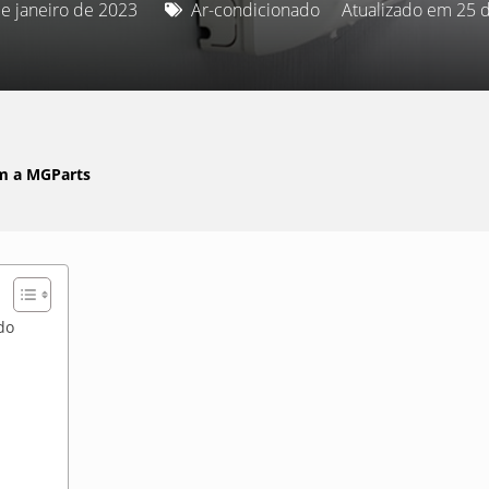
de janeiro de 2023
Ar-condicionado
Atualizado em 25 
om a MGParts
do