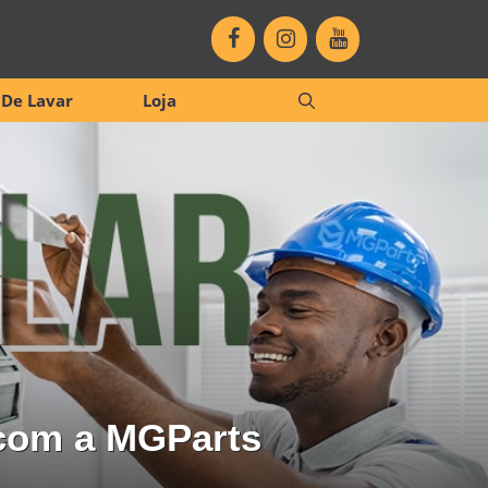
De Lavar
Loja
 com a MGParts