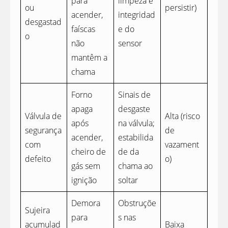
para
limpeza e
ou
persistir)
acender,
integridad
desgastad
faíscas
e do
o
não
sensor
mantêm a
chama
Forno
Sinais de
apaga
desgaste
Válvula de
Alta (risco
após
na válvula;
segurança
de
acender,
estabilida
com
vazament
cheiro de
de da
defeito
o)
gás sem
chama ao
ignição
soltar
Demora
Obstruçõe
Sujeira
para
s nas
acumulad
Baixa