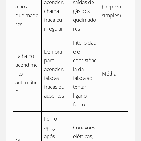
acender,
saídas de
a nos
(limpeza
chama
gás dos
queimado
simples)
fraca ou
queimado
res
irregular
res
Intensidad
Demora
e e
Falha no
para
consistênc
acendime
acender,
ia da
nto
Média
faíscas
faísca ao
automátic
fracas ou
tentar
o
ausentes
ligar o
forno
Forno
apaga
Conexões
após
elétricas,
Mau