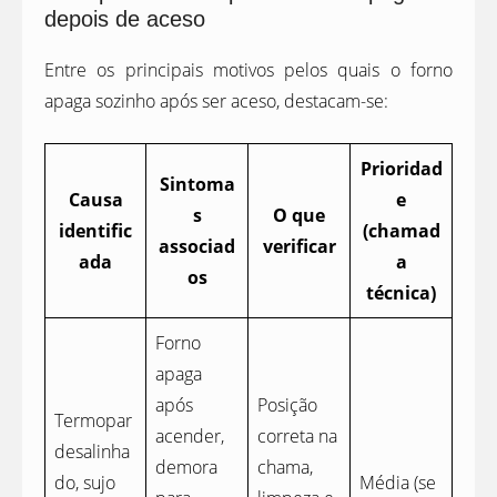
depois de aceso
Entre os principais motivos pelos quais o forno
apaga sozinho após ser aceso, destacam-se:
Prioridad
Sintoma
Causa
e
s
O que
identific
(chamad
associad
verificar
ada
a
os
técnica)
Forno
apaga
após
Posição
Termopar
acender,
correta na
desalinha
demora
chama,
do, sujo
Média (se