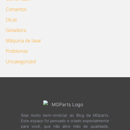
Consertos
Dicas
Geladeira
Máquina de lavar
Problemas
Uncategorized
Seja muito bem-vindo(a) ao Blog da MGparts.
Este espaço foi pensado e criado especialmente
para você, que não abre mão de qualidade,