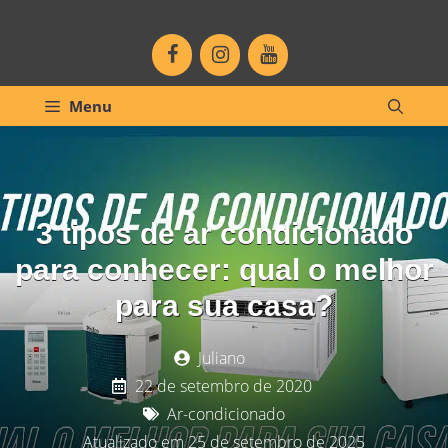
Pular
para
o
conteúdo
Menu
3 tipos de ar condicionado
para conhecer: qual o melhor
para sua casa?
Juliano
22 de setembro de 2020
Ar-condicionado
Atualizado em 25 de setembro de 2025